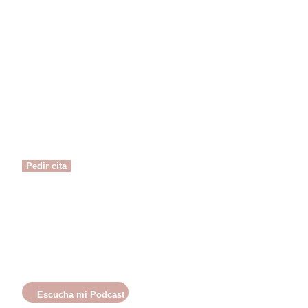
Solicita una primera entrevista
Primera entrevista gratuita
Pedir cita
Escucha mi Podcast