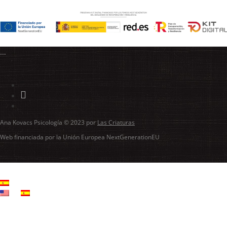
…
Ana Kovacs Psicología © 2023 por
Las Criaturas
Web financiada por la Unión Europea NextGenerationEU
ES_ES
EN
ES_ES