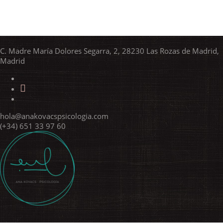
C. Madre María Dolores Segarra, 2, 28230 Las Rozas de Madrid,
Madrid
hola@anakovacspsicologia.com
(+34) 651 33 97 60