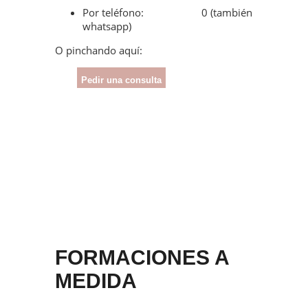
Por teléfono:
651.339.76
0 (también
whatsapp)
O pinchando aquí:
Pedir una consulta
FORMACIONES A
MEDIDA